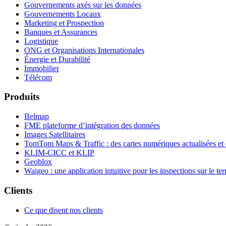
Gouvernements axés sur les données
Gouvernements Locaux
Marketing et Prospection
Banques et Assurances
Logistique
ONG et Organisations Internationales
Énergie et Durabilité
Immobilier
Télécom
Produits
Belmap
FME plateforme d’intégration des données
Images Satellitaires
TomTom Maps & Traffic : des cartes numériques actualisées et d
KLIM-CICC et KLIP
Geoblox
Waigeo : une application intuitive pour les inspections sur le ter
Clients
Ce que disent nos clients