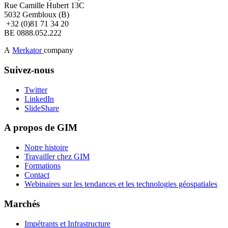
Rue Camille Hubert 13C
5032 Gembloux (B)
+32 (0)81 71 34 20
​BE 0888.052.222
A
Merkator
company
Suivez-nous
Twitter
LinkedIn
SlideShare
A propos de GIM
Notre histoire
Travailler chez GIM
Formations
Contact
Webinaires sur les tendances et les technologies géospatiales
Marchés
Impétrants et Infrastructure