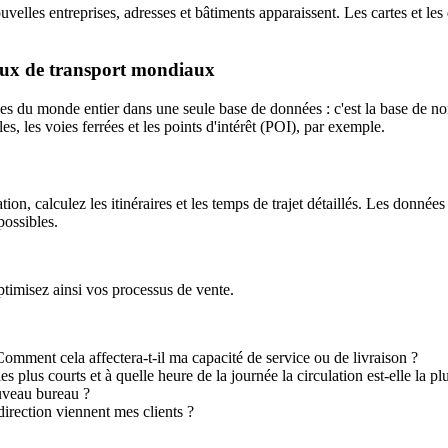
nouvelles entreprises, adresses et bâtiments apparaissent. Les cartes e
aux de transport mondiaux
ostales du monde entier dans une seule base de données : c'est la base 
s, les voies ferrées et les points d'intérêt (POI), par exemple.
ation, calculez les itinéraires et les temps de trajet détaillés. Les don
possibles.
timisez ainsi vos processus de vente.
 Comment cela affectera-t-il ma capacité de service ou de livraison ?
les plus courts et à quelle heure de la journée la circulation est-elle la pl
ouveau bureau ?
 direction viennent mes clients ?